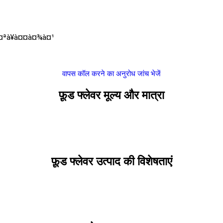
à¤ªà¥à¤¤à¤¾à¤¹
वापस कॉल करने का अनुरोध
जांच भेजें
फ़ूड फ्लेवर मूल्य और मात्रा
फ़ूड फ्लेवर उत्पाद की विशेषताएं