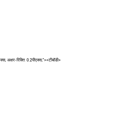
्स; अक्षर-रिक्ति: 0.2पीएक्स;"><टीबॉडी>