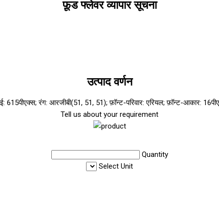
फ़ूड फ्लेवर व्यापार सूचना
उत्पाद वर्णन
ाई: 615पीएक्स; रंग: आरजीबी(51, 51, 51); फ़ॉन्ट-परिवार: एरियल; फ़ॉन्ट-आकार: 16पीएक
Tell us about your requirement
Quantity
Select Unit