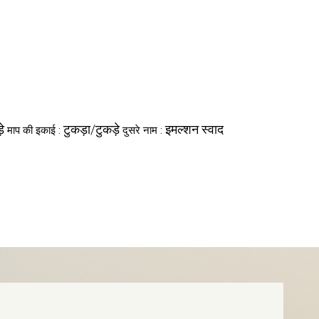
े
टुकड़ा/टुकड़े
इमल्शन स्वाद
माप की इकाई :
दुसरे नाम :